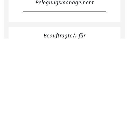
Belegungsmanagement
Beauftragte/r für
Medizinproduktesicherheit
Nach
pdl-dorsten@awo-ww.de
Unser Haus